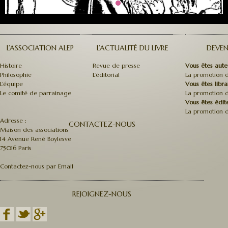
L’ASSOCIATION ALEP
L’ACTUALITÉ DU LIVRE
DEVEN
Histoire
Revue de presse
Vous êtes aute
Philosophie
L’éditorial
La promotion d
L’équipe
Vous êtes libra
Le comité de parrainage
La promotion d
Vous êtes édit
La promotion d
Adresse :
CONTACTEZ-NOUS
Maison des associations
14 Avenue René Boylesve
75016 Paris
Contactez-nous par Email
REJOIGNEZ-NOUS